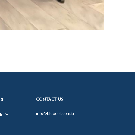
CONTACT US
KS
info@bloocell.com.tr
E