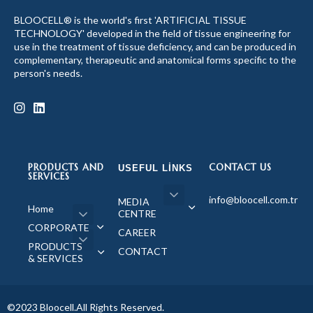
BLOOCELL® is the world's first 'ARTIFICIAL TISSUE
TECHNOLOGY' developed in the field of tissue engineering for
use in the treatment of tissue deficiency, and can be produced in
complementary, therapeutic and anatomical forms specific to the
person's needs.
PRODUCTS AND
CONTACT US
USEFUL LINKS
SERVICES
info@bloocell.com.tr
MEDIA
Home
CENTRE
CORPORATE
CAREER
PRODUCTS
CONTACT
& SERVICES
©2023 Bloocell.All Rights Reserved.