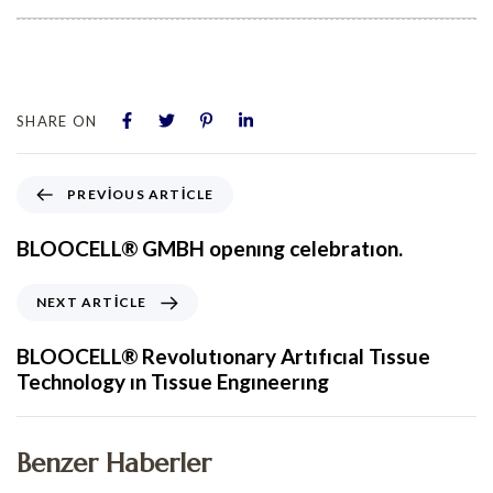
SHARE ON
PREVIOUS ARTICLE
BLOOCELL® GMBH openıng celebratıon.
NEXT ARTICLE
BLOOCELL® Revolutıonary Artıfıcıal Tıssue
Technology ın Tıssue Engıneerıng
Benzer Haberler