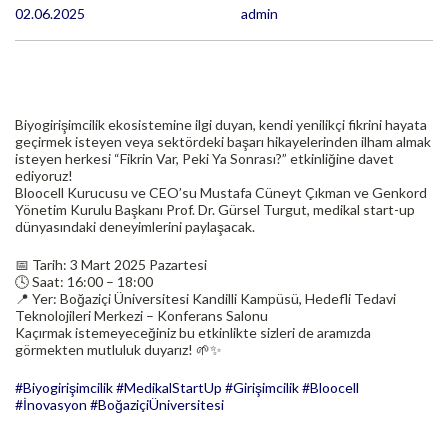
02.06.2025
admin
Biyogirişimcilik ekosistemine ilgi duyan, kendi yenilikçi fikrini hayata
geçirmek isteyen veya sektördeki başarı hikayelerinden ilham almak
isteyen herkesi “Fikrin Var, Peki Ya Sonrası?” etkinliğine davet
ediyoruz!
Bloocell Kurucusu ve CEO’su Mustafa Cüneyt Çıkman ve Genkord
Yönetim Kurulu Başkanı Prof. Dr. Gürsel Turgut, medikal start-up
dünyasındaki deneyimlerini paylaşacak.
📅 Tarih: 3 Mart 2025 Pazartesi
🕓 Saat: 16:00 – 18:00
📍 Yer: Boğaziçi Üniversitesi Kandilli Kampüsü, Hedefli Tedavi
Teknolojileri Merkezi – Konferans Salonu
Kaçırmak istemeyeceğiniz bu etkinlikte sizleri de aramızda
görmekten mutluluk duyarız! 🌱✨
#
Biyogirişimcilik
#
MedikalStartUp
#
Girişimcilik
#
Bloocell
#
İnovasyon
#
BoğaziçiÜniversitesi