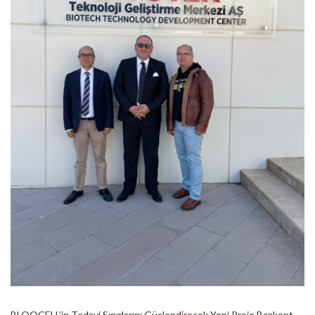
BLOOCELL’in Tedavi Sınırlarını Güçlendirecek Yeni Proje Başkent