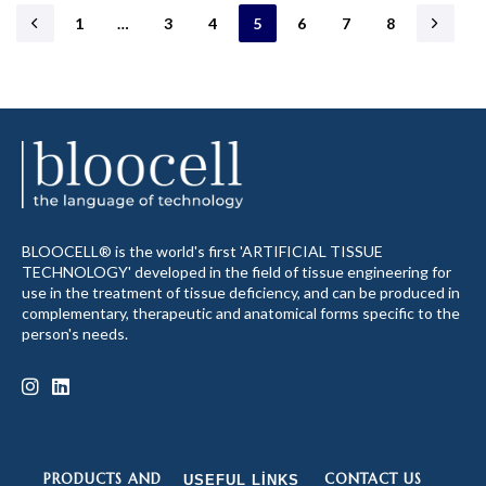
1
…
3
4
5
6
7
8
BLOOCELL® is the world's first 'ARTIFICIAL TISSUE
TECHNOLOGY' developed in the field of tissue engineering for
use in the treatment of tissue deficiency, and can be produced in
complementary, therapeutic and anatomical forms specific to the
person's needs.
PRODUCTS AND
CONTACT US
USEFUL LINKS